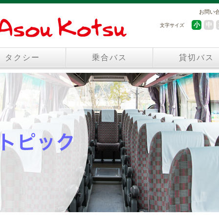
お問い
小
中
文字サイズ
タクシー
乗合バス
貸切バス